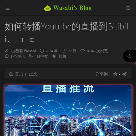
如何转播Youtube的直播到Bilibil
i。
博
发
山葵酱 Wasabi
2024 年 03 月 22 日
26342 次浏览
主：
布
分
1 条评论
496字数
搞机
时
类：
间：
首页
正文
分享到：