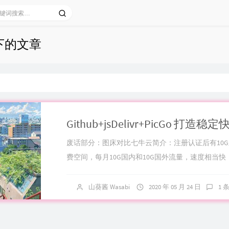
 下的文章
废话部分：图床对比七牛云简介：注册认证后有10
费空间，每月10G国内和10G国外流量，速度相当快
时国内专业CDN服务商...
山葵酱 Wasabi
2020 年 05 月 24 日
1 