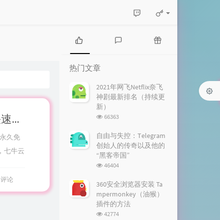
热
最
随
门
新
机
热门文章
文
评
文
章
论
章
2021年网飞Netflix奈飞
神剧最新排名（持续更
新）
浏
Github+jsDelivr+PicGo 打造稳定快速、高效免费图床
66363
览
次
自由与失控：Telegram
G永久免
数:
创始人的传奇以及他的
，七牛云
“黑客帝国”
浏
46404
览
条评论
次
360安全浏览器安装 Ta
数:
mpermonkey（油猴）
插件的方法
浏
42774