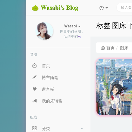
标签 图床
Wasabi
世界变幻莫测，
我也变幻莫测
首页
图床
导航
首页
博主随笔
留言板
我的乐谱酱
组成
分类