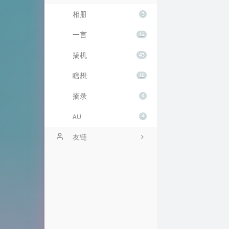
相册
3
一言
13
搞机
43
瞎想
10
摘录
4
AU
4
友链
HE-SB-技术栈
腕能新趣 - 资源交流社区
午后少年
Tai's Blog