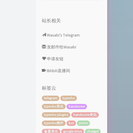
站长相关
Wasabi's Telegram
发邮件给Wasabi
申请友链
Bilibili直播间
标签云
telegram
typecho
typecho美化
handsome
typecho plugins
handsome美化
typecho插件
bot
poem
备案美化
google drive
chatgpt