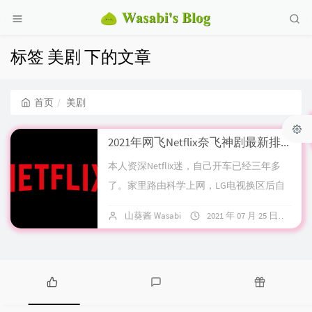
标签 美剧 下的文章
首页
美剧
2021年网飞Netflix奈飞神剧最新排名（持续更新）
本人资深Netflix迷，自己开车已经三年多
了。家里路由科学上网，LG电视换区后自
带Netflix应用。每天4K HDR 爽的一批Ne...
山葵酱 Wasabi
2021 年 07 月 25 日
1
热
最
随