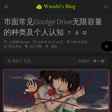
市面常见Goolge Drive无限容量
的种类及个人认知
博
发
山葵酱 Wasabi
2020 年 05 月 14 日
7866 次浏览
主：
布
分
暂无评论
3417字数
搞机
时
类：
间：
首页
正文
分享到：