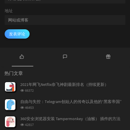
地址
发表评论
热
最
随
门
新
机
热门文章
文
评
文
章
论
章
2021年网飞Netflix奈飞神剧最新排名（持续更新）
浏
66372
览
次
自由与失控：Telegram创始人的传奇以及他的“黑客帝国”
数:
浏
46453
览
次
360安全浏览器安装 Tampermonkey（油猴） 插件的方法
数:
浏
42817
览