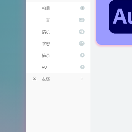
相册
3
一言
13
搞机
43
瞎想
10
摘录
4
AU
4
友链
HE-SB-技术栈
腕能新趣 - 资源交流社区
午后少年
Tai's Blog