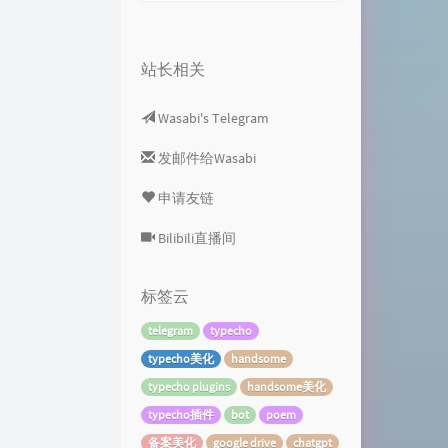
站长相关
Wasabi's Telegram
发邮件给Wasabi
申请友链
Bilibili直播间
标签云
telegram
typecho
typecho美化
handsome
typecho plugins
handsome美化
typecho插件
bot
poem
备案美化
google drive
chatgpt