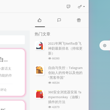
热
最
随
门
新
机
热门文章
文
评
文
章
论
章
2021年网飞Netflix奈飞
神剧最新排名（持续更
新）
浏
AU有声书广播剧后期制作新手小白入门教程
66390
览
次
自由与失控：Telegram
分废话太
数:
创始人的传奇以及他的
功能的作
“黑客帝国”
浏
46534
览
条评论
次
360安全浏览器安装 Ta
数:
mpermonkey（油猴）
插件的方法
浏
42879