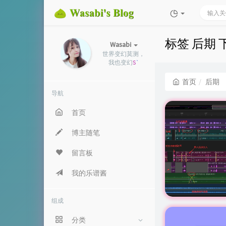
标签 后期
Wasabi
世界变幻莫测，
我也变幻莫测
首页
后期
导航
首页
博主随笔
留言板
我的乐谱酱
组成
分类