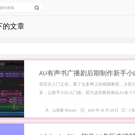
 下的文章
前言在入门之前，看了太多网上的视频教程，大部
多，让新手小白入门难。因为这些教程都从AU各个
用开始讲，但我们实际做有声书...
山葵酱 Wasabi
2024 年 05 月 24 日
3 