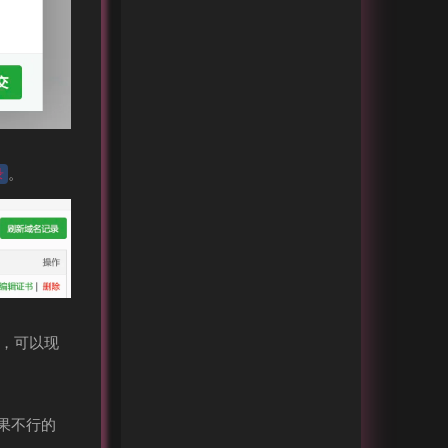
。
录
前，可以现
果不行的