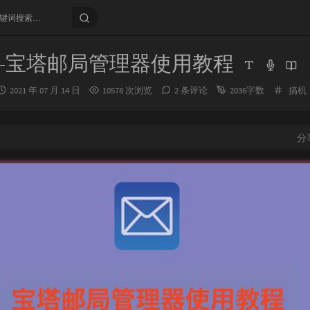
-宝塔邮局管理器使用教程
发
分
2021 年 07 月 14 日
10578 次浏览
2 条评论
2036字数
搞机
布
类：
时
间：
分