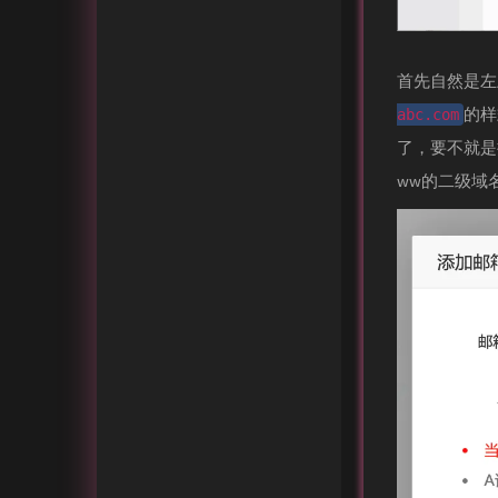
首先自然是左
的样
abc.com
了，要不就是
ww的二级域