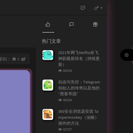
热
最
随
门
新
机
热门文章
文
评
文
章
论
章
2021年网飞Netflix奈飞
神剧最新排名（持续更
享到：
新）
浏
66318
览
次
自由与失控：Telegram
数:
创始人的传奇以及他的
“黑客帝国”
浏
46294
览
次
360安全浏览器安装 Ta
数:
mpermonkey（油猴）
插件的方法
浏
42707