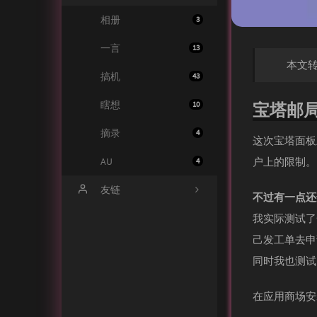
相册
3
一言
13
本文
搞机
43
瞎想
宝塔邮
10
摘录
4
这次宝塔面板
户上的限制。
AU
4
友链
不过有一点还
我实际测试了
HE-SB-技术栈
己发工单去申
腕能新趣 - 资源交流社区
同时我也测试
午后少年
在应用商场安
Tai's Blog