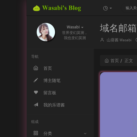
域名邮箱
Wasabi
世界变幻莫测，
我也
n
a
8
[
博
山葵酱 Wasabi
主：
导航
首页
正文
首页
博主随笔
留言板
我的乐谱酱
组成
分类