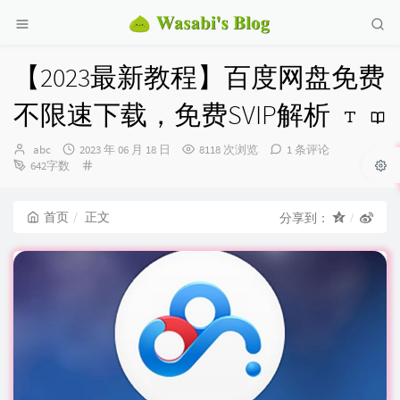
【2023最新教程】百度网盘免费
不限速下载，免费SVIP解析
博
发
abc
2023 年 06 月 18 日
8118 次浏览
1 条评论
主：
布
分
642字数
时
类：
间：
首页
正文
分享到：