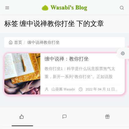
标签 缠中说禅教你打坐 下的文章
首页
缠中说禅教你打坐
缠中说禅：教你打坐
教你打坐1：科学是什么玩意股票煞气太
重，新开一系列“教你打坐”。正如说股
票，当今世上，没有比本ID更究底穷源又
山葵酱 Wasabi
2022 年 04 月 11 日
4
有最切实、最高端的实际操...
热
最
随