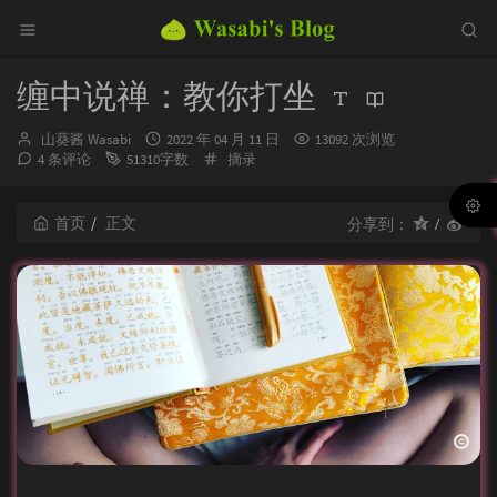
缠中说禅：教你打坐
博
发
山葵酱 Wasabi
2022 年 04 月 11 日
13092 次浏览
主：
布
分
4 条评论
51310字数
摘录
时
类：
间：
首页
正文
分享到：