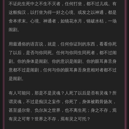
不证此生死中之不生不灭者，任何打坐，都不过儿戏。有
这般痴汉，以打坐为得一好之心境、或发之以神通，都是
舍本求末。心境、神通者，如镜花水月，镜破水枯，一场
闹剧。
用最通俗的语言说，就是，任何你证到的东西，看看你死
了以后，是否与你同死。任何与你同生同死者，都不过闹
剧。你的身体是闹剧、你的意识是闹剧、你的眼耳鼻舌身
意都不过是闹剧，任何与你的眼耳鼻舌身意相对者都不过
是闹剧。
有人可能问，那是不是灵魂？人死了以后是否有灵魂？所
谓灵魂，不过是痴汉之妄作，你死了，身体被戳骨扬灰，
甚至盛尔骨、负尔灰之世界，也不离生死；身之不存，焉
有灵之可寄？世界之不存，焉有灵之可托？