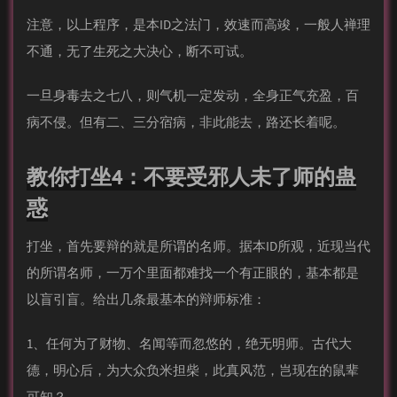
注意，以上程序，是本ID之法门，效速而高竣，一般人禅理
不通，无了生死之大决心，断不可试。
一旦身毒去之七八，则气机一定发动，全身正气充盈，百
病不侵。但有二、三分宿病，非此能去，路还长着呢。
教你打坐4：不要受邪人未了师的蛊
惑
打坐，首先要辩的就是所谓的名师。据本ID所观，近现当代
的所谓名师，一万个里面都难找一个有正眼的，基本都是
以盲引盲。给出几条最基本的辩师标准：
1、任何为了财物、名闻等而忽悠的，绝无明师。古代大
德，明心后，为大众负米担柴，此真风范，岂现在的鼠辈
可知？