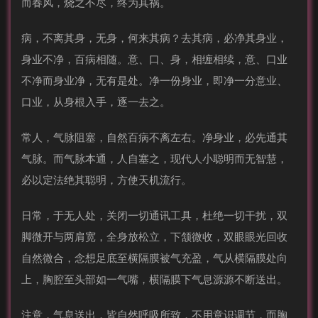
而春风，烧之不尽，终为其祸。
病，不离其身，无身，何来其病？去其病，必净其身业，
身业不净，百病相随。意、口、身，相缠相续，意、口业
不净而身业净，无有是处。净一份身业，即净一分意业、
口业，从身根入手，逐一去之。
常人，气脉阻塞，自然百病不离左右。净身业，必先通其
气脉。而气脉本通，人自塞之，现代人小聪明而无智慧，
必以定法绝其聪明，方使天机流行。
日常，于无人处，关闭一切通讯工具，杜绝一切干扰，双
脚微开与两肩宽，全身放松立，下颔微收，双眼眼光回收
自然微合，念想足底至横隔膜被气充盈，气从横隔膜处向
上，胸腔至头部如一气嘴，横隔膜下气息源源不断送出。
注意，气息送出，皆自然呼吸所致，不用意识调节，而胸