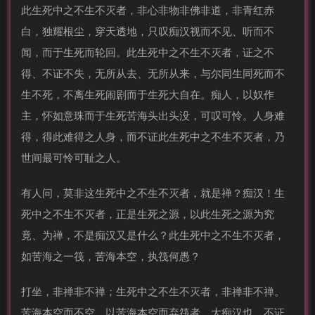
此生死中之不生不灭者，非心非物非佛非道，非青红赤
白，独耀根尘，穿天透地，只叹痴汉视而不见、听而不
闻，而于生死而轮回。此生死中之不生不灭者，证之不
得、不证不失，无所从去、无所从来，与尔同生同死而不
生不死，不离生死闹剧而于生死大自在。痴人，以奴作
主，怀如意珠而于生死苦海头出头没，可叹可怜。人身难
得，得此难得之人身，而不证此生死中之不生不灭者，乃
世间最可怜可耻之人。
有人问，莫非这生死中之不生不灭者，就是禅？痴汉！生
死中之不生不灭者，正是生死之源，以此生死之源为究
竟、为禅，不是痴汉又是什么？此生死中之不生不灭者，
如苦海之一筏，苦海本空，执筏何愚？
打坐，非禅非不禅；生死中之不生不灭者，非禅非不禅。
苦海本空而不空，以苦海本空而弃筏者，大痴汉也。不证