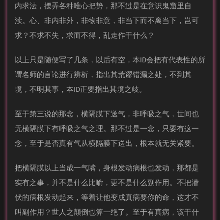
内求法，摆弄各种唯心把势，那不过是在意识鬼窟里自
渎。心、非内非外，非物非意，非当下而不离当下，岂可
求？不求不失，求而不得，乱走作干什么？
以上只是随便写了几条，以后有空，本ID会把有代表性的所
谓名师的言论进行辨析，指出其荒谬错漏之处，不到其
境，不明其事，本ID正要指出其境之歧。
至于第三说的那念，横隔膜下送气，非呼吸之气，世间也
无横隔膜下有呼吸之气之理。那不过是一念，只要有这一
念，至于是否真有气从横隔膜下送出，根本就无关紧要。
把横隔膜以上当成一气嘴，身根发动病根也发动，那都是
实有之事，并不是什么比喻，更不是什么副作用。不把潜
伏的病根发动起来，等着让他变成真病要你的命，这才不
叫副作用？世人之颠倒也算一绝了。至于有真病，该干什