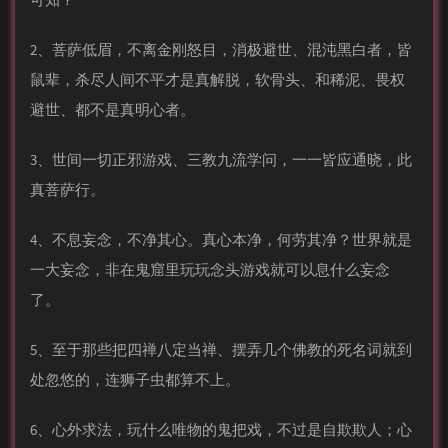
2、菩萨低眉，不离金刚怒目，消极避世、混沌黑白者，皆
鼠辈，杀尽人间不平才是真解脱，软骨头、和稀泥、畏权
避世、都不是真明心者。
3、世间一切正邪游戏、三教九流学问，一一皆应通晓，此
真菩萨行。
4、不息妄念，不净其心。真心本净，何劳其净？世界就是
一大妄念，非在鬼窟里玩玩念头游戏就可以息什么妄念
了。
5、至于那些把四禅八定当禅、摆弄几个佛教的死名词就到
处忽悠的，连狮子虫都算不上。
6、心外求法，玩什么唯物的鬼把戏，不过是自欺欺人；心