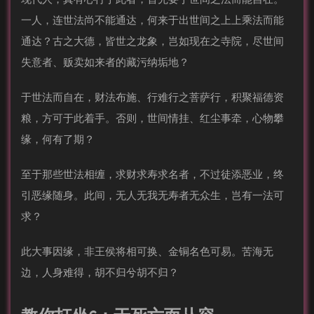
一人，连世法尚不能通达，何来于出世间之上上乘法而能
通达？古之大德，皆世之龙象，岂如现在之寺院，尽世间
失意者、贩卖如来者的藏污纳垢地？
于世法而自在，财法布施、行难行之菩萨行，积聚福德资
粮，方可于此着手。否则，世间情挂、红尘事牵，心物攀
缘，何有了期？
至于那些世法相缠，求财求寿求名者，不过徒添恶业，终
引恶缘随身。此间，无人无我无寿者无众生，岂有一法可
求？
此大事因缘，非王侯将相可换、金铜名色可易。苦海无
边，人身难得，胡不归兮胡不归？