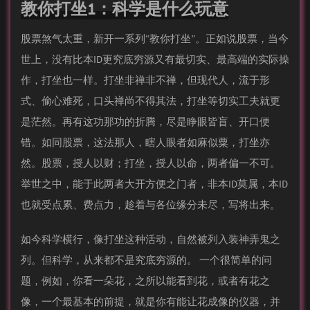
教你打坐1：科学是什么玩意
股票煞气太重，新开一系列“教你打坐”。正如说股票，当今
世上，没有比本ID更究底穷源又有最切实、最高端的实际操
作，打坐也一样。打坐非禅非不禅，但现代人，流于形
式、偷心难死，口头禅尚不得其法，打坐等切实工夫就更
是茫然。再有这功那功的折腾，尽是睁眼皆盲、开口便
错。如同股票，这法那人，瞎人眼者如麻似粟，打坐亦
然。股票，授人以财；打坐，授人以命，两者偏一不可。
举世之中，能于此两者大开方便之门者，非本ID莫属，本ID
也就受点累、费点力，趁着与各位缘分未尽，写将出来。
如今科学横行，像打坐这种活动，自然被列入装神弄鬼之
列。但科学，从来都不是究底穷源的。 一个很简单的问
题，例如，你看一朵花，之所以能看到花，或者有花之
像，一个最基本的前提，就是你有能让花成像的仪器，并