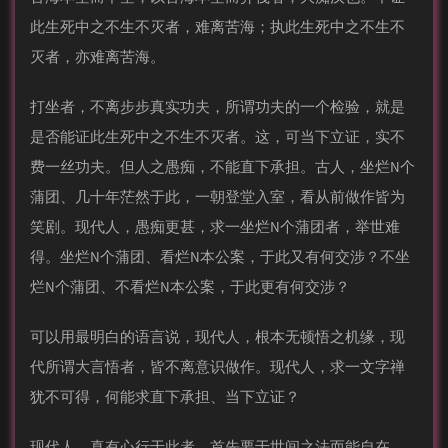
此生死中之不生不灭者，难离苦海；执此生死中之不生不
灭者，亦难离苦海。
打坐者，不离步步真实功夫，所谓功夫的一个检验，就是
是否能证此生死中之不生不灭者。这，可当下立证，实不
费一丝功夫。但人之愚痴，不能直下承担。古人，坐烂N个
蒲团、几十年茫然于此，一朝登堂入室，看从前做作皆为
笑剧。现代人，愚痴更甚，求一坐烂N个蒲团者，举世难
得。坐烂N个蒲团、看烂N本公案，于此又有何交涉？不坐
烂N个蒲团、不看烂N本公案，于此更有何交涉？
可以用最明白的语言说，现代人，根本无顿悟之机缘，现
代所谓大言悟者，皆不离意识做作。现代人，求一文字禅
犹不可得，何能求直下承担、当下立证？
现代人，真有心行于此者，首先要于世间之法而能自在。